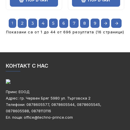
1
2
3
4
5
6
7
8
9
Показани са от 1 до 44 от 696 резултата (16 страници)
КОНТАКТ С НАС
Принс ЕООД
Адрес: гр. Червен Бряг 5980
ул. Търговска 2
Телефони:
0878605577, 0878605544, 0878605545,
0878605588, 0878113116
Ел. поща: office@techno-prince.com