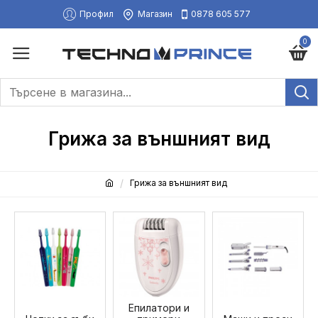
Профил
Магазин
0878 605 577
0
Грижа за външният вид
Грижа за външният вид
Епилатори и