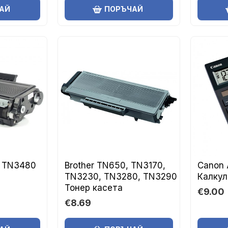
АЙ
ПОРЪЧАЙ
, TN3480
Brother TN650, TN3170,
Canon 
TN3230, TN3280, TN3290
Калкул
Тонер касета
€9.00
€8.69