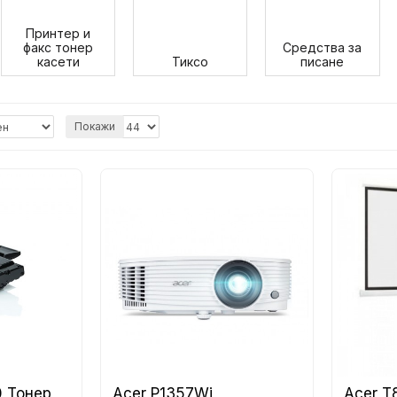
Принтер и
факс тонер
Средства за
касети
Тиксо
писане
Покажи
0 Тонер
Acer P1357Wi
Acer 