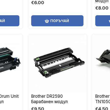
модул
€6.00
€8.00
АЙ
ПОРЪЧАЙ
Drum Unit
Brother DR2590
Brothe
ул
Барабанен модул
TN1050
€9.50
€4.50