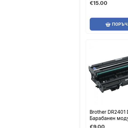
€15.00
Hoco
Konica Minolta
ПОРЪЧ
Kyocera
Lexmark
Maxlife
PPC
Praktica
Round The World
Samsung
SP
Tanand
TelForceOne
Brother DR2401 
Tratto
Барабанен мод
€9.00
Xavax