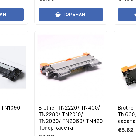
АЙ
ПОРЪЧАЙ
, TN1090
Brother TN2220/ TN450/
Brothe
TN2280/ TN2010/
TN660,
TN2030/ TN2060/ TN420
касета
Тонер касета
€5.62