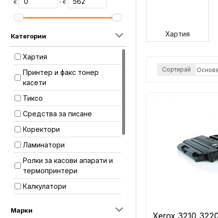
€
- €
Хартия
Категории
Хартия
Сортирай
Принтер и факс тонер
касети
Тиксо
Средства за писане
Коректори
Ламинатори
Ролки за касови апарати и
термопринтери
Калкулатори
Дигитални фото рамки
Марки
Xerox 3210,322
Скреч фолио