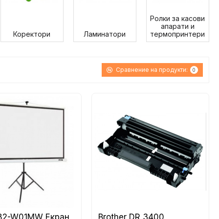
Ролки за касови
апарати и
Коректори
Ламинатори
термопринтери
Сравнение на продукти:
0
T82-W01MW Екран
Brother DR 3400