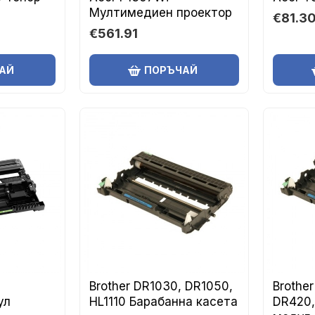
Мултимедиен проектор
€81.3
€561.91
АЙ
ПОРЪЧАЙ
3
Brother DR1030, DR1050,
Brothe
ул
HL1110 Барабанна касета
DR420,