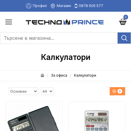
Профил
Магазин
0878 605 577
0
Калкулатори
За офиса
Калкулатори
0