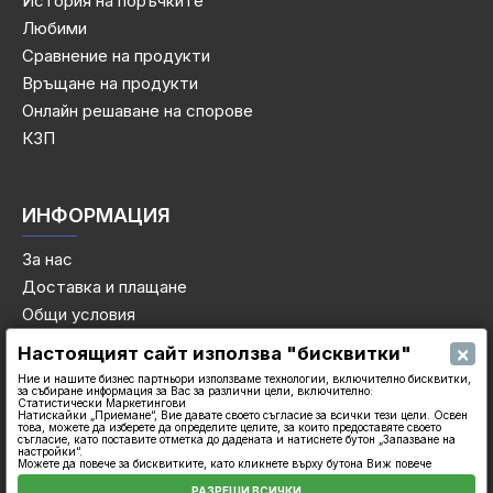
История на поръчките
Любими
Сравнение на продукти
Връщане на продукти
Онлайн решаване на спорове
КЗП
ИНФОРМАЦИЯ
За нас
Доставка и плащане
Общи условия
Декларация за поверителност
×
Настоящият сайт използва "бисквитки"
Политика за бисквитките
Ние и нашите бизнес партньори използваме технологии, включително бисквитки,
за събиране информация за Вас за различни цели, включително:
Контакти
Статистически Маркетингови
Натискайки „Приемане“, Вие давате своето съгласие за всички тези цели. Освен
това, можете да изберете да определите целите, за които предоставяте своето
съгласие, като поставите отметка до дадената и натиснете бутон „Запазване на
настройки“.
Можете да повече за бисквитките, като кликнете върху бутона Виж повече
РАЗРЕШИ ВСИЧКИ