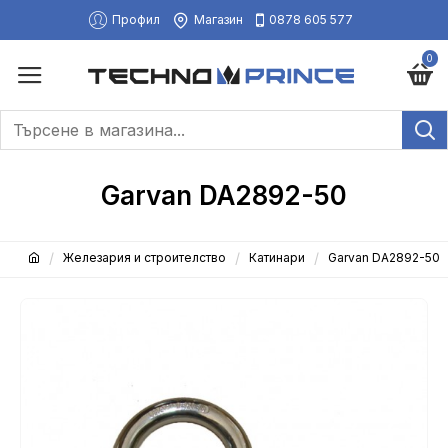
Профил
Магазин
0878 605 577
0
Garvan DA2892-50
Железария и строителство
Катинари
Garvan DA2892-50