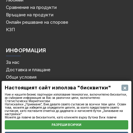
Сравнение на продукти
Връщане на продукти
Онлайн решаване на спорове
КЗП
ИНФОРМАЦИЯ
За нас
Доставка и плащане
Общи условия
Декларация за поверителност
×
Настоящият сайт използва "бисквитки"
Политика за бисквитките
Ние и нашите бизнес партньори използваме технологии, включително бисквитки,
за събиране информация за Вас за различни цели, включително:
Контакти
Статистически Маркетингови
Натискайки „Приемане“, Вие давате своето съгласие за всички тези цели. Освен
това, можете да изберете да определите целите, за които предоставяте своето
съгласие, като поставите отметка до дадената и натиснете бутон „Запазване на
настройки“.
Можете да повече за бисквитките, като кликнете върху бутона Виж повече
РАЗРЕШИ ВСИЧКИ